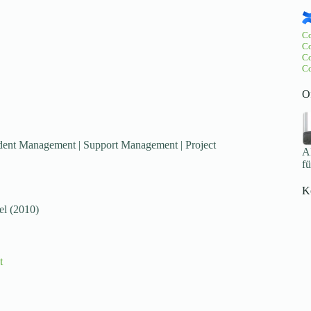
Co
Co
Co
Co
O
dent Management | Support Management | Project
Ak
f
K
el (2010)
t