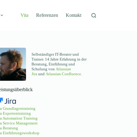
Vita
Referenzen
Kontakt
Selbständiger IT-Berater und
Trainer. 14 Jahre Erfahrung in der
Beratung, Einführung und
Schulung von
Atlassian
Jira
und
Atlassian Confluence
.
eistungsüberblick
ra Grundlagentraining
ra Expertentraining
ra Automation Training
ra Service Management
ra Beratung
ra Einführungsworkshop