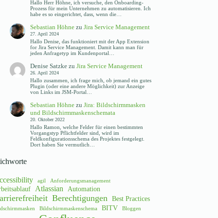
Hallo Herr Höhne, ich versuche, den Onboarding-
Prozess für mein Unternehmen zu automatisieren. Ich
habe es so eingerichtet, dass, wenn die…
Sebastian Höhne
zu
Jira Service Management
27. April 2024
Hallo Denise, das funktioniert mit der App Extension
for Jira Service Management. Damit kann man für
jeden Anfragetyp im Kundenportal…
Denise Satzke
zu
Jira Service Management
26. April 2024
Hallo zusammen, ich frage mich, ob jemand ein gutes
Plugin (oder eine andere Möglichkeit) zur Anzeige
von Links im JSM-Portal…
Sebastian Höhne
zu
Jira: Bildschirmmasken
und Bildschirmmaskenschemata
20. Oktober 2022
Hallo Ramon, welche Felder für einen bestimmten
Vorgangstyp Pflichtfelder sind, wird im
Feldkonfigurationsschema des Projektes festgelegt.
Dort haben Sie vermutlich…
tichworte
cessibility
agil
Anforderungsmanagement
Atlassian
beitsablauf
Automation
arrierefreiheit
Berechtigungen
Best Practices
BITV
ldschirmmasken
Bildschirmmaskenschema
Bloggen