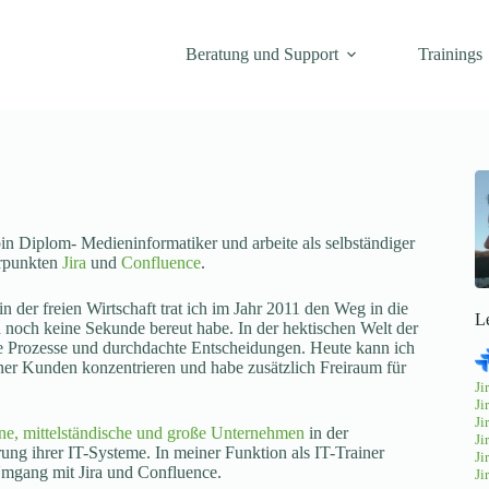
Beratung und Support
Trainings
n Diplom- Medieninformatiker und arbeite als selbständiger
erpunkten
Jira
und
Confluence
.
n der freien Wirtschaft trat ich im Jahr 2011 den Weg in die
L
ch noch keine Sekunde bereut habe. In der hektischen Welt der
tive Prozesse und durchdachte Entscheidungen. Heute kann ich
er Kunden konzentrieren und habe zusätzlich Freiraum für
Ji
Ji
Ji
ine, mittelständische und große Unternehmen
in der
Ji
ng ihrer IT-Systeme. In meiner Funktion als IT-Trainer
Ji
Umgang mit Jira und Confluence.
Ji