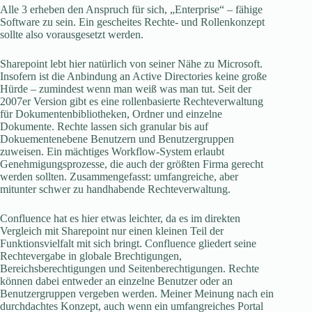
Alle 3 erheben den Anspruch für sich, „Enterprise“ – fähige
Software zu sein. Ein gescheites Rechte- und Rollenkonzept
sollte also vorausgesetzt werden.
Sharepoint lebt hier natürlich von seiner Nähe zu Microsoft.
Insofern ist die Anbindung an Active Directories keine große
Hürde – zumindest wenn man weiß was man tut. Seit der
2007er Version gibt es eine rollenbasierte Rechteverwaltung
für Dokumentenbibliotheken, Ordner und einzelne
Dokumente. Rechte lassen sich granular bis auf
Dokuementenebene Benutzern und Benutzergruppen
zuweisen. Ein mächtiges Workflow-System erlaubt
Genehmigungsprozesse, die auch der größten Firma gerecht
werden sollten. Zusammengefasst: umfangreiche, aber
mitunter schwer zu handhabende Rechteverwaltung.
Confluence hat es hier etwas leichter, da es im direkten
Vergleich mit Sharepoint nur einen kleinen Teil der
Funktionsvielfalt mit sich bringt. Confluence gliedert seine
Rechtevergabe in globale Brechtigungen,
Bereichsberechtigungen und Seitenberechtigungen. Rechte
können dabei entweder an einzelne Benutzer oder an
Benutzergruppen vergeben werden. Meiner Meinung nach ein
durchdachtes Konzept, auch wenn ein umfangreiches Portal