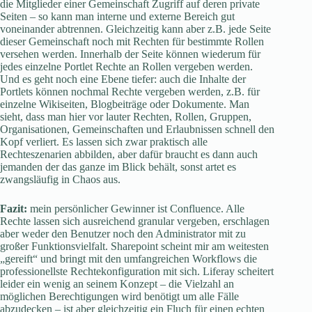
die Mitglieder einer Gemeinschaft Zugriff auf deren private
Seiten – so kann man interne und externe Bereich gut
voneinander abtrennen. Gleichzeitig kann aber z.B. jede Seite
dieser Gemeinschaft noch mit Rechten für bestimmte Rollen
versehen werden. Innerhalb der Seite können wiederum für
jedes einzelne Portlet Rechte an Rollen vergeben werden.
Und es geht noch eine Ebene tiefer: auch die Inhalte der
Portlets können nochmal Rechte vergeben werden, z.B. für
einzelne Wikiseiten, Blogbeiträge oder Dokumente. Man
sieht, dass man hier vor lauter Rechten, Rollen, Gruppen,
Organisationen, Gemeinschaften und Erlaubnissen schnell den
Kopf verliert. Es lassen sich zwar praktisch alle
Rechteszenarien abbilden, aber dafür braucht es dann auch
jemanden der das ganze im Blick behält, sonst artet es
zwangsläufig in Chaos aus.
Fazit:
mein persönlicher Gewinner ist Confluence. Alle
Rechte lassen sich ausreichend granular vergeben, erschlagen
aber weder den Benutzer noch den Administrator mit zu
großer Funktionsvielfalt. Sharepoint scheint mir am weitesten
„gereift“ und bringt mit den umfangreichen Workflows die
professionellste Rechtekonfiguration mit sich. Liferay scheitert
leider ein wenig an seinem Konzept – die Vielzahl an
möglichen Berechtigungen wird benötigt um alle Fälle
abzudecken – ist aber gleichzeitig ein Fluch für einen echten