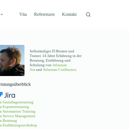
Vita
Referenzen
Kontakt
Selbständiger IT-Berater und
Trainer. 14 Jahre Erfahrung in der
Beratung, Einführung und
Schulung von
Atlassian
Jira
und
Atlassian Confluence
.
eistungsüberblick
ra Grundlagentraining
ra Expertentraining
ra Automation Training
ra Service Management
ra Beratung
ra Einführungsworkshop