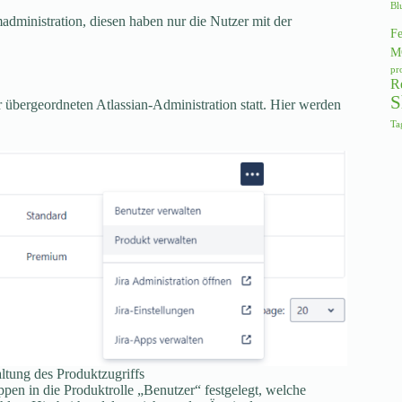
Bl
madministration, diesen haben nur die Nutzer mit der
Fe
M
pr
R
S
r übergeordneten Atlassian-Administration statt. Hier werden
Ta
ltung des Produktzugriffs
en in die Produktrolle „Benutzer“ festgelegt, welche