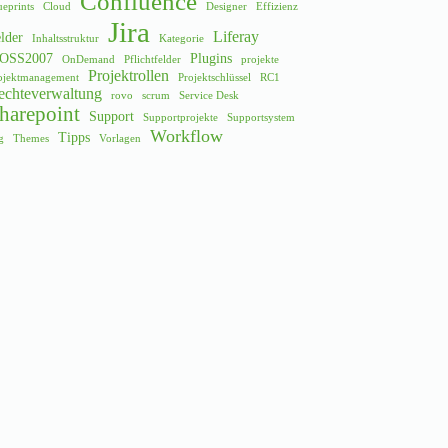
Confluence
ueprints
Cloud
Designer
Effizienz
Jira
Liferay
lder
Inhaltsstruktur
Kategorie
OSS2007
Plugins
OnDemand
Pflichtfelder
projekte
Projektrollen
ojektmanagement
Projektschlüssel
RC1
echteverwaltung
rovo
scrum
Service Desk
harepoint
Support
Supportprojekte
Supportsystem
Workflow
Tipps
g
Themes
Vorlagen