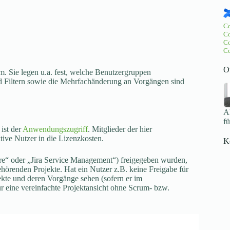
Co
Co
Co
Co
O
. Sie legen u.a. fest, welche Benutzergruppen
d Filtern sowie die Mehrfachänderung an Vorgängen sind
Ak
f
 ist der
Anwendungszugriff
. Mitglieder der hier
tive Nutzer in die Lizenzkosten.
K
are“ oder „Jira Service Management“) freigegeben wurden,
hörenden Projekte. Hat ein Nutzer z.B. keine Freigabe für
kte und deren Vorgänge sehen (sofern er im
r eine vereinfachte Projektansicht ohne Scrum- bzw.