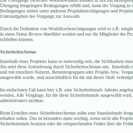
Die Übergänge zwischen Workflowstatus können in Jira mit
Bedingung
Übergang festgelegten Bedingungen erfüllt sind, kann der Vorgang in 
Bedingungen stehen unter anderem Projektberechtigungen und Projektro
Unteraufgaben des Vorgangs zur Auswahl.
Durch die Definition von Workflowberechtigungen wird es z.B. möglic
in einen Status
Review
überführt werden und nur die Mitglieder der Pro
schließen können.
Sicherheitsschemas
Innerhalb eines Projektes kann es notwendig sein, die Sichtbarkeit ei
Jira setzt diese Anforderung durch Sicherheitsschemas um. Innerhalb e
und mit einzelnen Nutzern, Benutzergruppen oder Projekt- bzw. Vorgang
ausgewählt wurde, sind ausschließlich für die mit dieser Stufe verknüpf
Im einfachsten Fall kann hier z.B. eine Sicherheitsstufe
Admins
angele
werden. Alle Vorgänge, für die diese Sicherheitsstufe ausgewählt wird,
administrators
sichtbar.
Beim Erstellen eines Sicherheitsschemas sollte eine Standardstufe festg
erhalten sollen. Das ist besonders dann wichtig, wenn nicht alle Proj
Sicherheitsstufe besitzen oder die entsprechenden Felder über die Fel