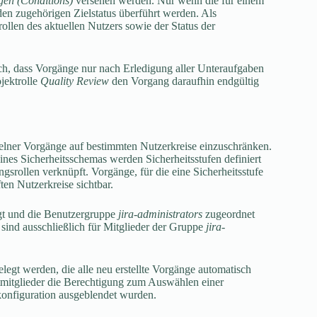
en (Conditions)
versehen werden. Nur wenn die für einem
den zugehörigen Zielstatus überführt werden. Als
llen des aktuellen Nutzers sowie der Status der
h, dass Vorgänge nur nach Erledigung aller Unteraufgaben
jektrolle
Quality Review
den Vorgang daraufhin endgültig
nzelner Vorgänge auf bestimmten Nutzerkreise einzuschränken.
ines Sicherheitsschemas werden Sicherheitsstufen definiert
srollen verknüpft. Vorgänge, für die eine Sicherheitsstufe
ten Nutzerkreise sichtbar.
gt und die Benutzergruppe
jira-administrators
zugeordnet
 sind ausschließlich für Mitglieder der Gruppe
jira-
elegt werden, die alle neu erstellte Vorgänge automatisch
ektmitglieder die Berechtigung zum Auswählen einer
dkonfiguration ausgeblendet wurden.