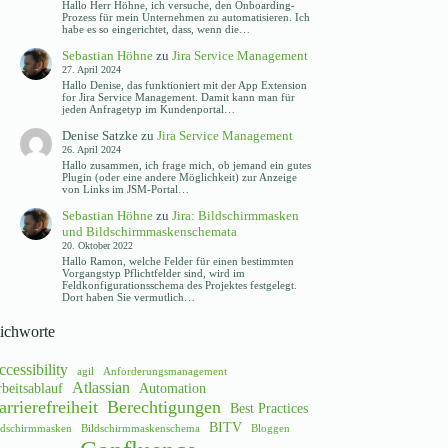
Hallo Herr Höhne, ich versuche, den Onboarding-
Prozess für mein Unternehmen zu automatisieren. Ich
habe es so eingerichtet, dass, wenn die…
Sebastian Höhne
zu
Jira Service Management
27. April 2024
Hallo Denise, das funktioniert mit der App Extension
for Jira Service Management. Damit kann man für
jeden Anfragetyp im Kundenportal…
Denise Satzke
zu
Jira Service Management
26. April 2024
Hallo zusammen, ich frage mich, ob jemand ein gutes
Plugin (oder eine andere Möglichkeit) zur Anzeige
von Links im JSM-Portal…
Sebastian Höhne
zu
Jira: Bildschirmmasken
und Bildschirmmaskenschemata
20. Oktober 2022
Hallo Ramon, welche Felder für einen bestimmten
Vorgangstyp Pflichtfelder sind, wird im
Feldkonfigurationsschema des Projektes festgelegt.
Dort haben Sie vermutlich…
tichworte
cessibility
agil
Anforderungsmanagement
Atlassian
beitsablauf
Automation
arrierefreiheit
Berechtigungen
Best Practices
BITV
ldschirmmasken
Bildschirmmaskenschema
Bloggen